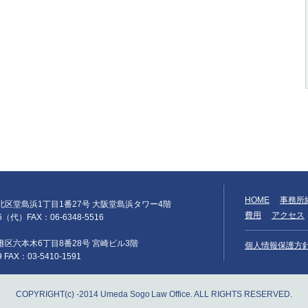
HOME
事務所
阪市北区堂島浜1丁目1番27号 大阪堂島浜タワー4階
費用
アクセス
66（代）FAX：06-6348-5516
京都港区六本木6丁目8番28号 宮崎ビル3階
個人情報保護方
9 FAX：03-5410-1591
COPYRIGHT(c) -2014 Umeda Sogo Law Office. ALL RIGHTS RESERVED.