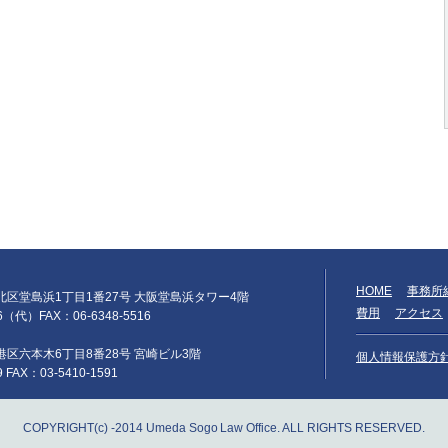
HOME
事務所
阪市北区堂島浜1丁目1番27号 大阪堂島浜タワー4階
費用
アクセス
66（代）FAX：06-6348-5516
京都港区六本木6丁目8番28号 宮崎ビル3階
個人情報保護方
9 FAX：03-5410-1591
COPYRIGHT(c) -2014 Umeda Sogo Law Office. ALL RIGHTS RESERVED.