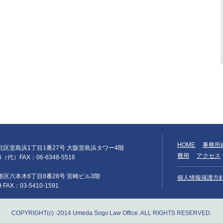
HOME
事務所
阪市北区堂島浜1丁目1番27号 大阪堂島浜タワー4階
費用
アクセス
66（代）FAX：06-6348-5516
京都港区六本木6丁目8番28号 宮崎ビル3階
個人情報保護方
9 FAX：03-5410-1591
COPYRIGHT(c) -2014 Umeda Sogo Law Office. ALL RIGHTS RESERVED.