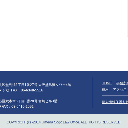
HOME
事務所
阪市北区堂島浜1丁目1番27号 大阪堂島浜タワー4階
費用
アクセス
66（代）FAX：06-6348-5516
京都港区六本木6丁目8番28号 宮崎ビル3階
個人情報保護方
9 FAX：03-5410-1591
COPYRIGHT(c) -2014 Umeda Sogo Law Office. ALL RIGHTS RESERVED.