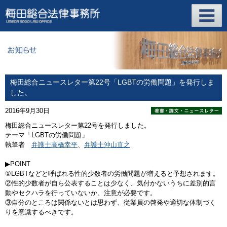
梅田総合ニュースレター第22号「LGBTの労働問題」を発行しま
した。
2016年9月30日
梅田総合ニュースレター第22号を発行しました。
テーマ「LGBTの労働問題」
執筆者
弁護士高橋幸平
、
弁護士沖山直之
▶POINT
①LGBTなどと呼ばれる性的少数者の労働問題が増えると予想されます。
②性的少数者が自ら公表することは少なく、気付かないうちに差別的言
動やセクハラを行っていないか、注意が必要です。
③自分のところは関係ないとは思わず、従業員の啓発や適切な体制づく
りを意識するべきです。