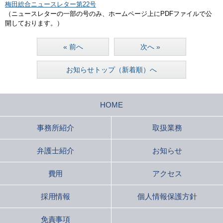
梅田総合ニュースレター第22号
（ニュースレターの一部の号のみ、ホームページ上にPDFファイルで公
開しております。）
« 前へ
次へ »
お知らせトップ（新着順）へ
HOME
事務所紹介
取扱業務
弁護士紹介
お知らせ
費用
アクセス
採用情報
個人情報保護方針
免責事項