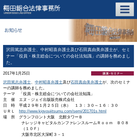
沢田篤志弁護士、中村昭喜弁護士及び石田真由美弁護士が、セミ
ナー「役員・株主総会についての会社法知識」の講師を務めまし
た。
2017年1月25日
沢田篤志弁護士
、
中村昭喜弁護士
及び
石田真由美弁護士
が、次のセミナ
ーの講師を務めました。
テーマ 「役員・株主総会についての会社法知識」
主 催 エヌ・ジェイ出版販売株式会社
日 時 平成２９年１月２５日（水） １３：３０～１６：３０
ＵＲＬ
http://www.kigyoujitsumu.com/semi/201701s.html
場 所 グランフロント大阪 北館タワーＢ
ナレッジキャピタルカンファレンスルームＲｏｏｍ Ｂ０８
（１０Ｆ）
大阪市北区大深町３－１