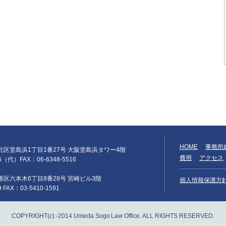
HOME
事務所
阪市北区堂島浜1丁目1番27号 大阪堂島浜タワー4階
費用
アクセス
66（代）FAX：06-6348-5516
京都港区六本木6丁目8番28号 宮崎ビル3階
個人情報保護方
9 FAX：03-5410-1591
COPYRIGHT(c) -2014 Umeda Sogo Law Office. ALL RIGHTS RESERVED.