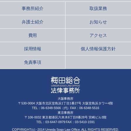
事務所紹介
取扱業務
弁護士紹介
お知らせ
費用
アクセス
採用情報
個人情報保護方針
免責事項
大阪事務所
〒530-0004 大阪市北区堂島浜1丁目1番27号 大阪堂島浜タワー4階
TEL：06-6348-5566（代）FAX：06-6348-5516
東京事務所
〒106-0032 東京都港区六本木6丁目8番28号 宮崎ビル3階
TEL：03-6447-0979 FAX：03-5410-1591
COPYRIGHT(c) -2014 Umeda Sogo Law Office. ALL RIGHTS RESERVED.