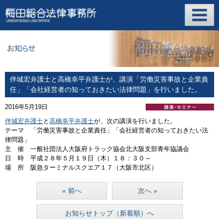
伴城宏弁護士と高橋幸平弁護士が、講演「労働災害事故と企業責
任」「会社経営者の知っておきたい法律問題」を行いました。
2016年5月19日
伴城宏弁護士
と
高橋幸平弁護士
が、次の講演を行いました。
テーマ 「労働災害事故と企業責任」「会社経営者の知っておきたい法
律問題」
主 催 一般社団法人大阪府トラック協会北大阪支部青年協議会
日 時 平成２８年５月１９日（木）１８：３０～
場 所 阪急ターミナルスクエア１７（大阪市北区）
« 前へ
次へ »
お知らせトップ（新着順）へ