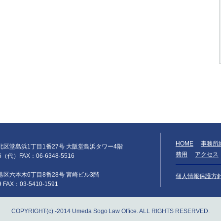
HOME
事務所
阪市北区堂島浜1丁目1番27号 大阪堂島浜タワー4階
費用
アクセス
66（代）FAX：06-6348-5516
京都港区六本木6丁目8番28号 宮崎ビル3階
個人情報保護方
9 FAX：03-5410-1591
COPYRIGHT(c) -2014 Umeda Sogo Law Office. ALL RIGHTS RESERVED.