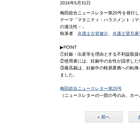
2016年5月31日
梅田総合ニュースレター第20号を発行し
テーマ「マタニティ・ハラスメント（マ
の違法性－」
執筆者
弁護士古賀健介
、
弁護士望月康
▶POINT
①妊娠・出産等を理由とする不利益取扱
②使用者には、妊娠中の女性が請求した
③最高裁は、妊娠中の軽易業務への転換
ました。
梅田総合ニュースレター第20号
（ニュースレターの一部の号のみ、ホー
« 前へ