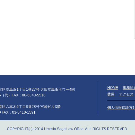
HOME
事務所
阪市北区堂島浜1丁目1番27号 大阪堂島浜タワー4階
費用
アクセス
66（代）FAX：06-6348-5516
京都港区六本木6丁目8番28号 宮崎ビル3階
個人情報保護方
9 FAX：03-5410-1591
COPYRIGHT(c) -2014 Umeda Sogo Law Office. ALL RIGHTS RESERVED.