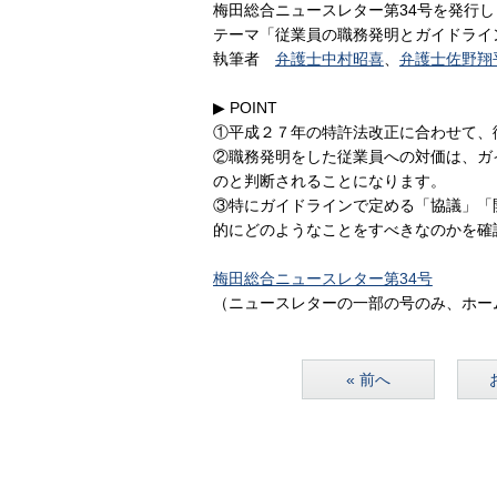
梅田総合ニュースレター第34号を発行し
テーマ「従業員の職務発明とガイドライ
執筆者
弁護士中村昭喜
、
弁護士佐野翔
▶ POINT
①平成２７年の特許法改正に合わせて、
②職務発明をした従業員への対価は、ガ
のと判断されることになります。
③特にガイドラインで定める「協議」「
的にどのようなことをすべきなのかを確
梅田総合ニュースレター第34号
（ニュースレターの一部の号のみ、ホー
« 前へ