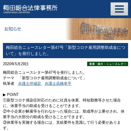
梅田総合ニュースレター第47号「新型コロナ雇用調整助成金につ
いて」を発行しました。
2020年5月29日
梅田総合ニュースレター第47号を発行しました。
テーマ 「新型コロナ雇用調整助成金について」
執筆者
弁護士伴城宏
、
弁護士高橋幸平
▶ POINT
①新型コロナ感染症対応のために社員を休業、時短勤務等させた場合
に、休業手当の助成を受けることができます。
②
中小企業が解雇等を行わなかった場合には、助成率が上乗せされ、休
業手当の大部分の助成を受けることができます。
③休業等を実施する場合には、支給要件を意識して行う必要がありま
す。