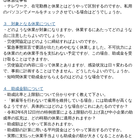
⑤家族従事者
・テレワーク、在宅勤務と休業とはどうやって区別するのですか。私用
のパソコンでメールをチェックさせている場合はどうでしょうか。
３ 対象となる休業について
・どのような休業が対象になりますか。休業するにあたってどのような
点に注意したらよいのでしょうか。
・労使間協定はどのように締結すればよいのですか。
・緊急事態宣言で要請が出たためやむなく休業しました。不可抗力によ
る休業のため休業手当を支払わない予定ですが、この場合、助成金を受
け取ることはできますか。
・労使協定の内容に沿って休業とありますが、感染状況は日々変わるの
で、事前に計画することはできません。どうしたらよいのでしょうか。
・短時間休業で助成金がもらえるのはどのような場合ですか。
４ 助成金額について
・助成比率と上限額について分かりやすく教えて下さい。
・「解雇等を行わないで雇用を維持している場合」には助成率が高くな
るようですが、具体的にはどのような場合がこれにあたるのですか？
・令和2年6月12日付の特例措置による上限額の引上げ及び中小企業の助
成率の拡充は、どの時期の休業に適用されますか？
・助成額はどうやって算出されますか。
・助成額の計算に用いる平均賃金はどうやって算出するのですか。
・実際に支払った休業手当よりも助成金の額が大きくなることがあると