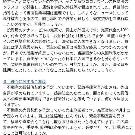
続することになっていたのですが、そこで新型コロナウイルス感染者の
クラスターが発生し、店舗名や店の外観等が報道されました。保健所の
指導もあって当面営業再開は無理ですし、このようなニュースになって
風評被害もあるので、同じ場所での営業が難しく、売買契約を白紙解除
したいのですが、可能でしょうか。
・投資用のテナントビルの売買で、買主が外国人です。売買代金の10%
の手付金で受け取っており、決済日は1か月後なのですが、新型コロナウ
イルス感染症拡大の影響により、決済日に入国できなくなりました。買
主には購入意思があり、買主の居住国は感染症が終息しつつあるのです
が、日本での感染が終息していないため、当該国からの入国制限がかか
っています。買主がいつになったら日本に入国できるかも分からないの
で、契約を白紙解除したいのですが、可能でしょうか。また、決済日を
延期するとして、どのようなことに注意したらよいでしょうか。
３ 仲介に関するご相談
・不動産の賃貸借契約を予定しています。緊急事態宣言が出され、外出
自粛が求められていますし、感染防止のためにも、面と向かっての賃借
人への重要事項説明はできれば避けたいと考えています。何か方法はあ
りますか。
・不動産の売買契約を予定している売主側業者です。売買契約が4月末に
予定されています。買主は遠隔地に住んでおり、緊急事態宣言を受け
て、移動や直接会うことは可能な限り避けたいと考えています。この異
常事態でも、重要事項説明は必要でしょうか。必要だとして、IT重説によ
ることは可能でしょうか。