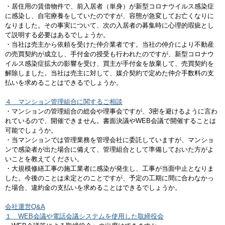
・居住用の賃借物件で、前入居者（単身）が新型コロナウイルス感染症
に感染し、自宅療養をしていたのですが、容態が急変してお亡くなりに
なりました。その事実について、次の入居者の募集時に心理的瑕疵とし
て説明する必要はあるでしょうか。
・当社は売主から依頼を受けた仲介業者です。当社の仲介により不動産
の売買契約が成立し、手付金の授受も行われたのですが、新型コロナウ
イルス感染症拡大の影響を受け、買主が手付金を放棄して、売買契約を
解除しました。当社は売主に対して、媒介契約で定めた仲介手数料の支
払いを求めることはできるでしょうか。
４ マンション管理組合に関するご相談
・マンションの管理組合の総会や理事会ですが、3密を避けるように言わ
れているので、開催できません。書面決議やWEB会議で開催することは
可能でしょうか。
・当マンションでは管理業務を管理会社に委託していますが、マンショ
ンで感染者が出た場合に備えて、管理組合として準備しておいた方がよ
いことを教えてください。
・大規模修繕工事の施工業者に感染が発生し、工事が当面中止となりま
した。今後のことは未定とのことですが、予定の工期に間に合わなかっ
た場合、違約金の支払いを求めることはできるでしょうか。
会社運営Q&A
１ WEB会議や電話会議システムを使用した取締役会