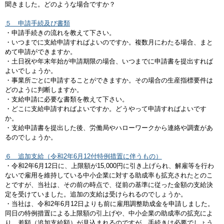
聞きました。どのような場合ですか？
５ 申請手続及び書類
・申請手続きの流れを教えて下さい。
・いつまでに支給申請すればよいのですか。複数月にわたる場合、まと
めて申請ができますか。
・土日祝や年末年始が申請期限の場合、いつまでに申請書を提出すれば
よいでしょうか。
・事業所ごとに申請することができますか。その場合の生産指標要件は
どのように判断しますか。
・支給申請に必要な書類を教えて下さい。
・どこに支給申請すればよいですか。どうやって申請すればよいです
か。
・支給申請書を提出した後、労働局やハローワークから連絡や調査があ
るのでしょうか。
６ 追加支給（令和2年6月12付特例措置に伴うもの）
・令和2年6月12日に、上限額が15,000円に引き上げられ、解雇等を行わ
ないで雇用を維持している中小企業に対する助成率も拡充されたとのこ
とですが、当社は、その前の時点で、従前の基準に従った金額の支給決
定を受けていました。追加の支給は受けられるのでしょうか。
・当社は、令和2年6月12日よりも前に雇用調整助成金を申請しました。
同日の特例措置による上限額の引上げや、中小企業の助成率の拡充によ
り、差額（追加支給額）が見込まれるのですが、手続きは必要でしょう