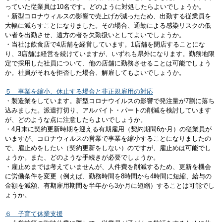
っていた従業員は10名です。どのように対処したらよいでしょうか。
・新型コロナウィルスの影響で売上げが減ったため、出勤する従業員を
大幅に減らすことになりました。その場合、通勤による感染リスクの低
い者を出勤させ、遠方の者を欠勤扱いとしてよいでしょうか。
・当社は飲食店で4店舗を経営しています。1店舗を閉店することにな
り、3店舗は経営を続けていますが、いずれも県外になります。勤務地限
定で採用した社員について、他の店舗に勤務させることは可能でしょう
か。社員がそれを拒否した場合、解雇してもよいでしょうか。
５ 事業を縮小、休止する場合と非正規雇用の対応
・製造業をしています。新型コロナウイルスの影響で発注量が7割に落ち
込みました。派遣打切り、アルバイト・パートの削減を検討しています
が、どのような点に注意したらよいでしょうか。
・4月末に契約更新時期を迎える有期雇用（契約期間6か月）の従業員が
いますが、コロナウィルスの営業で事業を縮小することになりましたの
で、雇止めをしたい（契約更新をしない）のですが、雇止めは可能でし
ょうか。また、どのような手続きが必要でしょうか。
・雇止めまでは考えていませんが、人件費を削減するため、更新を機会
に労働条件を変更（例えば、勤務時間を8時間から4時間に短縮、給与の
金額を減額、有期雇用期間を半年から3か月に短縮）することは可能でし
ょうか。
６ 子育て休業支援