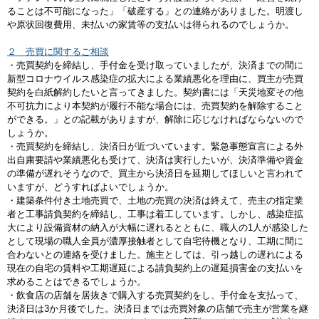
ることは不可能になった」「破産する」との連絡がありました。明渡し
や原状回復費用、未払いの家賃等の支払いは得られるのでしょうか。
２ 売買に関するご相談
・売買契約を締結し、手付金を受け取っていましたが、決済までの間に
新型コロナウイルス感染症の拡大による業績悪化を理由に、買主が売買
契約を白紙解約したいと言ってきました。契約書には「天災地変その他
不可抗力により本契約が履行不能な場合には、売買契約を解除すること
ができる。」との記載がありますが、解除に応じなければならないので
しょうか。
・売買契約を締結し、決済日が近づいています。緊急事態宣言による外
出自粛要請や業績悪化も受けて、決済は実行したいが、決済準備や資金
の準備が遅れそうなので、買主から決済日を延期してほしいと言われて
いますが、どうすればよいでしょうか。
・建築条件付き土地売買で、土地の売買の決済は終えて、売主の指定業
者と工事請負契約を締結し、工事は着工しています。しかし、感染症拡
大により設備資材の納入が大幅に遅れるとともに、職人の1人が感染した
として現場の職人全員が濃厚接触者として自宅待機となり、工期に間に
合わないとの連絡を受けました。施主としては、引っ越しの遅れによる
現在の自宅の賃料や工期遅延による請負契約上の遅延損害金の支払いを
求めることはできるでしょうか。
・飲食店の店舗を居抜きで購入する売買契約をし、手付金を支払って、
決済日は3か月後でした。決済日までは売買対象の店舗で売主が営業を継