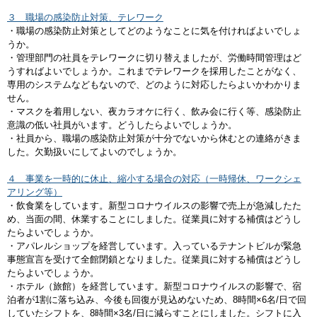
３ 職場の感染防止対策、テレワーク
・職場の感染防止対策としてどのようなことに気を付ければよいでしょ
うか。
・管理部門の社員をテレワークに切り替えましたが、労働時間管理はど
うすればよいでしょうか。これまでテレワークを採用したことがなく、
専用のシステムなどもないので、どのように対応したらよいかわかりま
せん。
・マスクを着用しない、夜カラオケに行く、飲み会に行く等、感染防止
意識の低い社員がいます。どうしたらよいでしょうか。
・社員から、職場の感染防止対策が十分でないから休むとの連絡がきま
した。欠勤扱いにしてよいのでしょうか。
４ 事業を一時的に休止、縮小する場合の対応（一時帰休、ワークシェ
アリング等）
・飲食業をしています。新型コロナウイルスの影響で売上が急減したた
め、当面の間、休業することにしました。従業員に対する補償はどうし
たらよいでしょうか。
・アパレルショップを経営しています。入っているテナントビルが緊急
事態宣言を受けて全館閉鎖となりました。従業員に対する補償はどうし
たらよいでしょうか。
・ホテル（旅館）を経営しています。新型コロナウイルスの影響で、宿
泊者が1割に落ち込み、今後も回復が見込めないため、8時間×6名/日で回
していたシフトを、8時間×3名/日に減らすことにしました。シフトに入