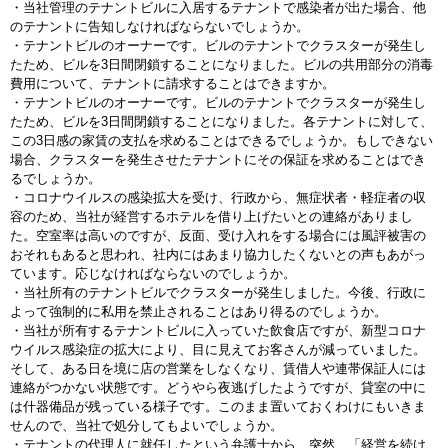
・当社管理のテナントビルに入居するテナントで感染者が出た場合、他
のテナントに告知しなければならないでしょうか。
・テナントビルのオーナーです。ビルのテナントでクラスターが発生し
たため、ビルを3日間閉鎖することになりました。ビルの共用部分の消毒
費用について、テナントに請求することはできますか。
・テナントビルのオーナーです。ビルのテナントでクラスターが発生し
たため、ビルを3日間閉鎖することになりました。各テナントに対して、
この3日感の家賃の支払を求めることはできるでしょうか。もしできない
場合、クラスターを発生させたテナントにその保証を求めることはでき
るでしょうか。
・コロナウイルスの感染拡大を受け、行政から、無症状者・軽症者の収
容のため、当社が経営するホテルを借り上げたいとの連絡がありまし
た。空室率は高いのですが、反面、受け入れをする場合には風評被害の
おそれもあると思われ、社内にはあまり協力したくないとの声もあがっ
ています。応じなければならないのでしょうか。
・当社所有のテナントビルでクラスターが発生しました。今後、行政に
よって強制的に私用を禁止されることはあり得るのでしょうか。
・当社が所有するテナントビルに入っていた飲食店ですが、新型コロナ
ウイルス感染症の拡大により、目に見えてお客さんが減っていました。
そして、ある日を境に店の営業をしなくなり、賃借人や連帯保証人には
連絡がつかない状態です。どうやら夜逃げしたようですが、貸室の中に
は什器備品が残っている様子です。このまま置いておくわけにもいきま
せんので、当社で処分してもよいでしょうか。
・テナントの代理人に就任したという弁護士から、突然、「経営を続け