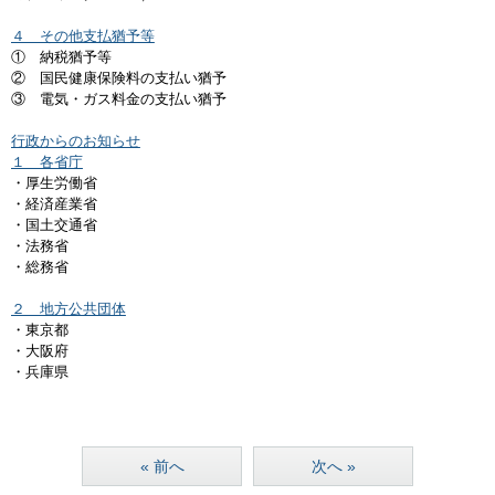
４ その他支払猶予等
① 納税猶予等
② 国民健康保険料の支払い猶予
③ 電気・ガス料金の支払い猶予
行政からのお知らせ
１ 各省庁
・厚生労働省
・経済産業省
・国土交通省
・法務省
・総務省
２ 地方公共団体
・東京都
・大阪府
・兵庫県
« 前へ
次へ »