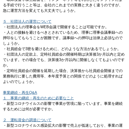
る手続で行うこと等は、会社のこれまでの実務と大きく違うのですが、
急に運営方法を変えても大丈夫でしょうか。
５ 社団法人の運営について
・社団法人の理事会をWEB会議で開催することは可能ですか。
・人との接触を避けるべきとされているため、理事に理事会議事録への
押印をしてもらうことが困難です。議事録への押印は法律上必須なので
しょうか。
・社員総会で3密を避けるために、どのような方法があるでしょうか。
・社団法人の定款上、定時社員総会の開催時期は決算後3か月以内と定め
ています。その場合でも、決算後3か月以内に開催しなくてもよいのです
か。
・定時社員総会の開催を延期した場合、決算後から社員総会開催までの
業務執行に要した費用等、本年度予算との関係でどのように処理すれば
よいのでしょうか。
事業継続・再生Q&A
１ 事業の継続・再生のために必要なこと
・新型コロナウイルスの影響で事業が苦境に陥っています。事業を継続
するためには何が必要ですか。
２ 運転資金の調達について
・新型コロナウイルス感染拡大の影響で売上が低迷しており、事業の運