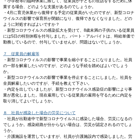
・小学校等の臨時休業に際して、従業員が子どもの世話をするために休
業する場合、どのような支援があるのでしょうか。
・4月に育児休業から復帰する予定の従業員がいたのですが、新型コロナ
ウイルスの影響で保育所が閉鎖になり、復帰できなくなりました。どの
ように対処すればよいですか？
・新型コロナウイルスの感染拡大を受けて、8歳未満の子供のいる従業員
には5日の特別休暇を付与しました。パート・アルバイトは、時給単価で
勤務しているので、付与していませんが、問題はないでしょうか。
７ 従業員の解雇等
・新型コロナウィルスの影響で事業を縮小することになりました。社員
の一部を解雇したいのですが、どのような手続を踏めばよいでしょう
か。
・新型コロナウイルスの影響で事業を停止することにしました。社員を
全員解雇したいのですが、手続を教えて下さい。
・内定を出していましたが、新型コロナウイルス感染症の影響により事
業が悪化しました。現在雇用している従業員の雇用を守るために内定を
取り消してよいでしょうか。
８ 社員が感染した場合の労災について
・社員が出勤途中で新型コロナウイルスに感染した場合、労災になるの
でしょうか。感染経路が分からない場合は、労災が認定されるのでしょ
うか。
・介護施設を運営していますが、社員が介護施設内で感染しました。労