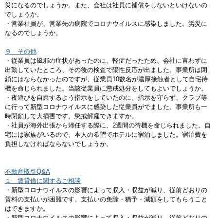
災になるのでしょうか。また、会社は社員に補償をしないといけないの
でしょうか。
・営業社員が、営業先の病院でコロナウイルスに感染しました。労災に
なるのでしょうか。
９ その他
・従業員は風邪の症状があったのに、軽症だったため、会社に言わずに
出勤していたところ、その後の検査で陽性反応が出ました。事業所は閉
鎖にはならなかったのですが、従業員10数名が濃厚接触者として自宅待
機を命じられました。当該従業員に懲戒処分をしてもよいでしょうか。
・夜遊びを自粛するよう指示をしていたのに、指示を守らず、クラブ等
に行って新型コロナウイルスに感染した従業員がでました。事業所も一
時閉鎖して大損害です。懲戒解雇できますか。
・社員が海外出張から帰任する際に、2週間の待機を命じられました。自
宅には家族がいるので、本人の希望でホテルに宿泊しました。宿泊費を
負担しなければならないでしょうか。
不動産取引Q&A
１ 賃貸借に関するご相談
・新型コロナウイルスの影響によって収入・収益が減り、従前どおりの
賃料の支払いが困難です。支払いの免除・猶予・減額をしてもらうこと
はできますか。
・新型コロナウイルスの影響によって収入・収益が減り、従前どおりの