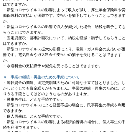
はできますか。
・新型コロナウイルスの影響によって収入が減り、厚生年金保険料や労
働保険料の支払いが困難です。支払いを猶予してもらうことはできます
か。
・新型コロナウイルスの影響で収入が減少した場合、納税を猶予しても
らうことはできますか。
・固定資産税・都市計画税について、納税を軽減・猶予してもらうこと
はできますか。
・新型コロナウイルス拡大の影響により、電気・ガス料金の支払いが困
難です。電気料金やガス料金の支払いの猶予を受けることはできます
か。
・水道料金の支払猶予や減免を受けることはできますか。
４ 事業の継続・再生のための手続について
・運転資金の調達、固定費削減のために可能な手立てはとりました。し
かしどうしても資金繰りがもちません。事業の継続・再生のために、と
りうる手段としてはどのようなものがありますか。
・民事再生は、どんな手続ですか。
・新型コロナウイルスによる経営不振の場合に、民事再生の手続を利用
できますか。
・個人再生は、どんな手続ですか。
・新型コロナウイルスの影響による経済的苦境の場合に、個人再生の手
続を利用できますか。