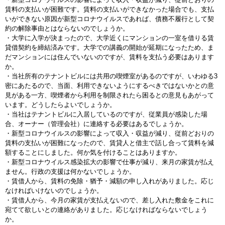
賃料の支払いが困難です。賃料の支払いができなかった場合でも、支払
いができない原因が新型コロナウイルスであれば、債務不履行として契
約の解除事由とはならないのでしょうか。
・大学に入学が決まったので、大学近くにマンションの一室を借りる賃
貸借契約を締結済みです。大学での講義の開始が延期になったため、ま
だマンションには住んでいないのですが、賃料を支払う必要はあります
か。
・当社所有のテナントビルには共用の喫煙室があるのですが、いわゆる3
密にあたるので、当面、利用できないようにするべきではないかとの意
見がある一方、喫煙者から利用を制限されたら困るとの意見もあがって
います。どうしたらよいでしょうか。
・当社はテナントビルに入居しているのですが、従業員が感染した場
合、オーナー（管理会社）に連絡する必要はあるでしょうか。
・新型コロナウイルスの影響によって収入・収益が減り、従前どおりの
賃料の支払いが困難になったので、賃貸人と借主で話し合って賃料を減
額することにしました。何か気を付けることはありますか。
・新型コロナウイルス感染拡大の影響で仕事が減り、来月の家賃が払え
ません。行政の支援は何かないでしょうか。
・賃借人から、賃料の免除・猶予・減額の申し入れがありました。応じ
なければいけないのでしょうか。
・賃借人から、今月の家賃が支払えないので、差し入れた敷金をこれに
宛てて欲しいとの連絡がありました。応じなければならないでしょう
か。