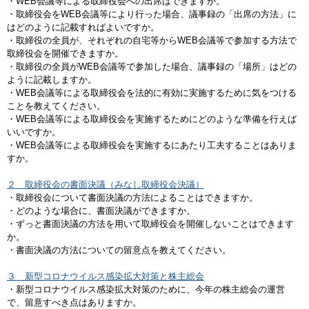
・WEB会議等による取締役会への出席はできますか。
・取締役会をWEB会議等により行った場合、議事録の「出席の方法」に
はどのように記載すればよいですか。
・取締役の全員が、それぞれの自宅等からWEB会議等で参加する方法で
取締役会を開催できますか。
・取締役の全員がWEB会議等で参加した場合、議事録の「場所」はどの
ように記載しますか。
・WEB会議等による取締役会を法的に有効に実施するために気をつける
ことを教えてください。
・WEB会議等による取締役会を実施するためにどのような準備を行えば
いいですか。
・WEB会議等による取締役会を実施するにあたり工夫することはありま
すか。
２ 取締役会の書面決議（みなし取締役会決議）
・取締役会について書面決議の方法によることはできますか。
・どのような場合に、書面決議ができますか。
・ずっと書面決議の方法を用いて取締役会を開催しないことはできます
か。
・書面決議の方法についての留意点を教えてください。
３ 新型コロナウイルス感染拡大対策と株主総会
・新型コロナウイルス感染拡大対策のために、今年の株主総会の運営
で、留意すべき点はありますか。