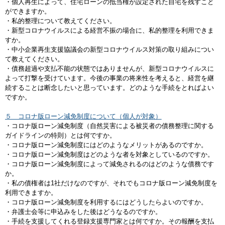
・個人再生によって、住宅ローンの抵当権が設定された自宅を残すこと
ができますか。
・私的整理について教えてください。
・新型コロナウイルスによる経営不振の場合に、私的整理を利用できま
すか。
・中小企業再生支援協議会の新型コロナウイルス対策の取り組みについ
て教えてください。
・債務超過や支払不能の状態ではありませんが、新型コロナウイルスに
よって打撃を受けています。今後の事業の将来性を考えると、経営を継
続することは断念したいと思っています。どのような手続をとればよい
ですか。
５ コロナ版ローン減免制度について（個人が対象）
・コロナ版ローン減免制度（自然災害による被災者の債務整理に関する
ガイドラインの特則）とは何ですか。
・コロナ版ローン減免制度にはどのようなメリットがあるのですか。
・コロナ版ローン減免制度はどのような者を対象としているのですか。
・コロナ版ローン減免制度によって減免されるのはどのような債務です
か。
・私の債権者は1社だけなのですが、それでもコロナ版ローン減免制度を
利用できますか。
・コロナ版ローン減免制度を利用するにはどうしたらよいのですか。
・弁護士会等に申込みをした後はどうなるのですか。
・手続を支援してくれる登録支援専門家とは何ですか。その報酬を支払