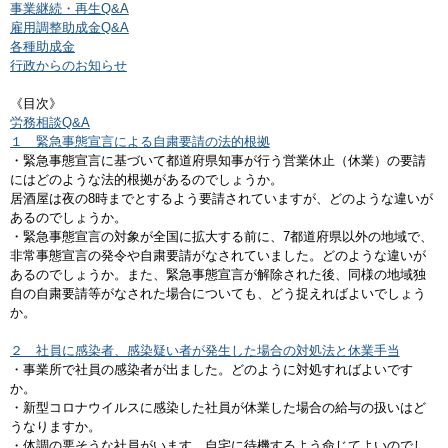
事業継続・再生Q&A
雇用調整助成金Q&A
各種助成金
行政からのお知らせ
《目次》
労務相談Q&A
１ 緊急事態宣言による自粛要請の法的根拠
・緊急事態宣言に基づいて都道府県知事が行う営業休止（休業）の要請
にはどのような法的根拠があるのでしょうか。
居酒屋は夜の8時までとするよう要請されていますが、どのような違いが
あるのでしょうか。
・緊急事態宣言の対象が全国に拡大する前に、7都道府県以外の地域で、
非常事態宣言の発令や自粛要請がなされていました。どのような違いが
あるのでしょうか。また、緊急事態宣言が解除された後、同様の地域独
自の自粛要請等がなされた場合についても、どう捉えればよいでしょう
か。
２ 社員に感染者、感染疑い者が発生した場合の対処法と休業手当
・事業所で社員の感染者が出ました。どのように対処すればよいです
か。
・新型コロナウイルスに感染した社員が休業した場合の給与の扱いはど
うなりますか。
・体調の悪そうな社員がいます。自宅に待機するよう命じてよいのでし