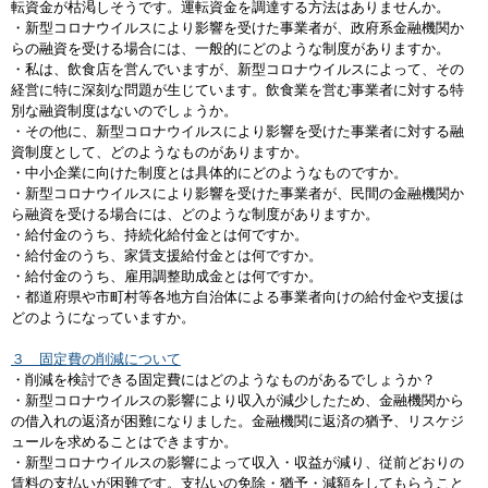
転資金が枯渇しそうです。運転資金を調達する方法はありませんか。
・新型コロナウイルスにより影響を受けた事業者が、政府系金融機関か
らの融資を受ける場合には、一般的にどのような制度がありますか。
・私は、飲食店を営んでいますが、新型コロナウイルスによって、その
経営に特に深刻な問題が生じています。飲食業を営む事業者に対する特
別な融資制度はないのでしょうか。
・その他に、新型コロナウイルスにより影響を受けた事業者に対する融
資制度として、どのようなものがありますか。
・中小企業に向けた制度とは具体的にどのようなものですか。
・新型コロナウイルスにより影響を受けた事業者が、民間の金融機関か
ら融資を受ける場合には、どのような制度がありますか。
・給付金のうち、持続化給付金とは何ですか。
・給付金のうち、家賃支援給付金とは何ですか。
・給付金のうち、雇用調整助成金とは何ですか。
・都道府県や市町村等各地方自治体による事業者向けの給付金や支援は
どのようになっていますか。
３ 固定費の削減について
・削減を検討できる固定費にはどのようなものがあるでしょうか？
・新型コロナウイルスの影響により収入が減少したため、金融機関から
の借入れの返済が困難になりました。金融機関に返済の猶予、リスケジ
ュールを求めることはできますか。
・新型コロナウイルスの影響によって収入・収益が減り、従前どおりの
賃料の支払いが困難です。支払いの免除・猶予・減額をしてもらうこと