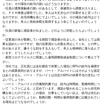
ょうか。その場合の給与の扱いはどうなりますか。
・社員が濃厚接触者の疑いがあるとして、保健所から調査が入りまし
た。ＰＣＲ検査は陰性でした。本人は大丈夫なので出勤すると言ってい
るのですが、自宅待機を命じてよいでしょうか。その場合の給与はどう
なりますか。本人に有給休暇を取得するよう命じてもよいのでしょう
か。
・社員の家族に感染者が出ました。どのように対処したらよいでしょう
か。
・従業員の夫が勤務している病院で感染者が出ました。会社としては就
業を認めたいのですが、他の従業員から出勤を停止してくれ、との申し
出があります。嫌そうな顔をする人もいて、本人も精神的に落ち込んで
います。どうしたらよいでしょうか。
・新型コロナウイルスに関連した雇用調整助成金制度について教えて下
さい。
・当社では、正社員には会社都合で休業した場合に80%の給与を補償す
るとの就業規則がありますが、パート・アルバイトにはそのような規定
はありません。パート・アルバイトは法定の60%の休業手当の支払いで
よいでしょうか。
・パート・アルバイトの労働契約書では、給与は時間給、勤務時間につ
いて「シフトによる」と定めています。感染が疑われることから自宅待
機を命じたのですが、この場合、仕事をしていない以上、給与は支払わ
なくてよいのでしょうか。勤務日数・時間が雇用契約書に記載されてい
る場合はどうなるのでしょうか。