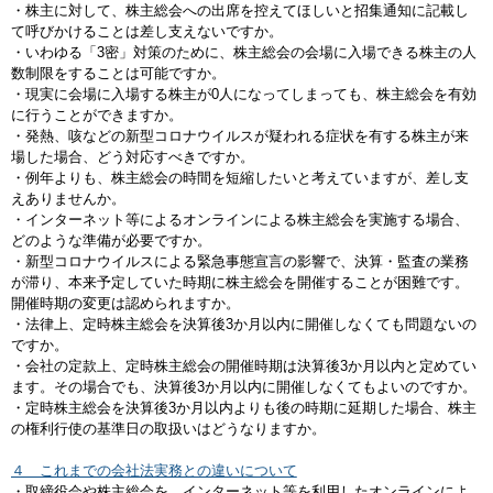
・株主に対して、株主総会への出席を控えてほしいと招集通知に記載し
て呼びかけることは差し支えないですか。
・いわゆる「3密」対策のために、株主総会の会場に入場できる株主の人
数制限をすることは可能ですか。
・現実に会場に入場する株主が0人になってしまっても、株主総会を有効
に行うことができますか。
・発熱、咳などの新型コロナウイルスが疑われる症状を有する株主が来
場した場合、どう対応すべきですか。
・例年よりも、株主総会の時間を短縮したいと考えていますが、差し支
えありませんか。
・インターネット等によるオンラインによる株主総会を実施する場合、
どのような準備が必要ですか。
・新型コロナウイルスによる緊急事態宣言の影響で、決算・監査の業務
が滞り、本来予定していた時期に株主総会を開催することが困難です。
開催時期の変更は認められますか。
・法律上、定時株主総会を決算後3か月以内に開催しなくても問題ないの
ですか。
・会社の定款上、定時株主総会の開催時期は決算後3か月以内と定めてい
ます。その場合でも、決算後3か月以内に開催しなくてもよいのですか。
・定時株主総会を決算後3か月以内よりも後の時期に延期した場合、株主
の権利行使の基準日の取扱いはどうなりますか。
４ これまでの会社法実務との違いについて
・取締役会や株主総会を、インターネット等を利用したオンラインによ