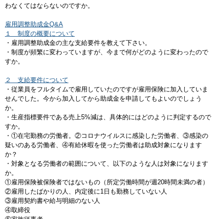
わなくてはならないのですか。
雇用調整助成金Q&A
１ 制度の概要について
・雇用調整助成金の主な支給要件を教えて下さい。
・制度が頻繁に変わっていますが、今まで何がどのように変わったので
すか。
２ 支給要件について
・従業員をフルタイムで雇用していたのですが雇用保険に加入していま
せんでした。今から加入してから助成金を申請してもよいのでしょう
か。
・生産指標要件である売上5%減は、具体的にはどのように判定するので
すか。
・①在宅勤務の労働者。②コロナウイルスに感染した労働者、③感染の
疑いのある労働者、④有給休暇を使った労働者は助成対象になります
か？
・対象となる労働者の範囲について、以下のような人は対象になります
か。
①雇用保険被保険者ではないもの（所定労働時間が週20時間未満の者）
②雇用したばかりの人、内定後に1日も勤務していない人
③雇用契約書や給与明細のない人
④取締役