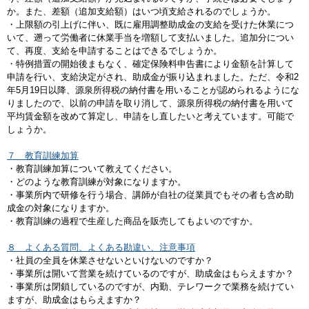
か。また、差額（追加支給額）はいつ頃支給されるのでしょうか。
・上限額の引上げに伴い、既に雇用調整助成金の支給を受けた休業につ
いて、遡って労働者に休業手当を増額して支払いました。追加分につい
て、再度、支給を申請することはできるでしょうか。
・特例措置の開始後まもなく、確定保険料申告書により金額を計算して
申請を行い、支給決定がされ、助成金が振り込まれました。ただ、令和2
年5月19日以降、源泉所得税の納付書を用いることが認められるようにな
りましたので、以前の申請を取り消して、源泉所得税の納付書を用いて
平均賃金額を改めて算定し、申請をし直したいと考えています。可能で
しょうか。
７ 教育訓練加算
・教育訓練加算について教えてください。
・どのような教育訓練が対象になりますか。
・事業所内で研修を行う場合、講師が自社の従業員でもその者も含め助
成金の対象になりますか。
・教育訓練の過程で生産した商品を販売してもよいのですか。
８ よくある質問、よくある勘違い、注意事項
・社員の全員を休業させないといけないのですか？
・事業所は開いて営業を続けているのですが、助成金はもらえますか？
・事業所は閉鎖しているのですが、内勤、テレワークで業務を続けてい
ますが、助成金はもらえますか？