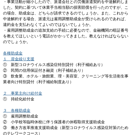
・事業活動が縮小したので、派遣会社との労働派遣契約を中途解約しま
した。契約に基づいて休業手当相当額の損害賠償を行ったのですが、こ
の場合、助成金は、どちらが請求できるのでしょうか。また、これから
中途解約する場合、派遣元は雇用調整助成金が受けられるのであれば、
違約金を支払わなくてよいのではないでしょうか。
・雇用調整助成金の追加支給の手続に必要なので、金融機関の暗証番号
を教えてほしいという電話がかかってきました。教えなければならない
のでしょうか。
各種助成金
１ 資金繰り支援
① 新型コロナウイルス感染症特別貸付（利子補給あり）
② 民間の信用保証付き融資（利子補給あり）
③ 飲食業、ホテル・旅館業、理・美容室、クリーニング等生活衛生事
業者向け特別貸付（利子補給制度あり）
２ 事業主向け給付金
① 持続化給付金
３ 各種助成金
① 雇用調整助成金
② 小学校等臨時休校に伴う保護者の休暇取得支援助成金
③ 働き方改革推進支援助成金（新型コロナウイルス感染症対策のため
のテレワークコース）