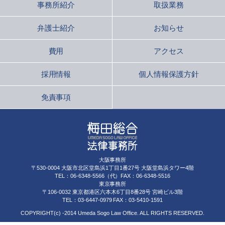
事務所紹介
取扱業務
弁護士紹介
お知らせ
費用
アクセス
採用情報
個人情報保護方針
免責事項
大阪事務所
〒530-0004 大阪市北区堂島浜1丁目1番27号 大阪堂島浜タワー4階
TEL：06-6348-5566（代）FAX：06-6348-5516
東京事務所
〒106-0032 東京都港区六本木6丁目8番28号 宮崎ビル3階
TEL：03-6447-0979 FAX：03-5410-1591
COPYRIGHT(c) -2014 Umeda Sogo Law Office. ALL RIGHTS RESERVED.