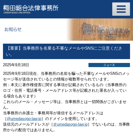
【重要】当事務所を名乗る不審なメールやSNSにご注意くださ
い。
2025年9月18日
2025年9月18日現在、当事務所の名前を騙った不審なメールやSNSのメッ
セージ等が送信されているとの情報が複数寄せられています。
例：本文に著作権侵害に関する事項が記載されているもの（当事務所の
ロゴ・住所・電話番号・メールアドレス等が記載された署名が入ってい
る場合もあります）
これらのメール・メッセージ等は、当事務所とは一切関係がございませ
ん。
当事務所の弁護士・事務局等が発信するメールアドレスは
［
@umedasogo-law.jp
］のドメインを使用しています。
送信元のメールアドレスが［
＠umedasogo-law.jp
］でないものは、当事務
所からの配信ではありません。