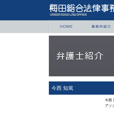
今西 知篤
今西 
アソ