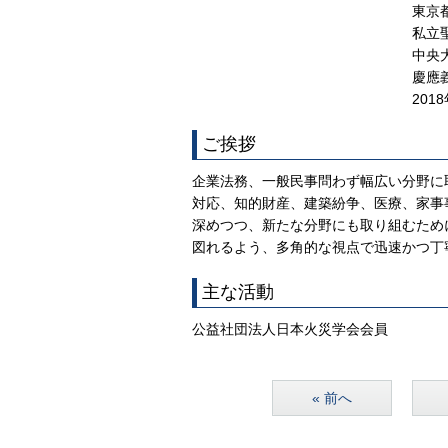
東京
私立
中央
慶應
201
ご挨拶
企業法務、一般民事問わず幅広い分野に
対応、知的財産、建築紛争、医療、家事
深めつつ、新たな分野にも取り組むため
図れるよう、多角的な視点で迅速かつ丁
主な活動
公益社団法人日本火災学会会員
« 前へ