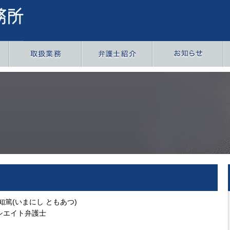
知篤(いまにし ともあつ)
シエイト弁護士