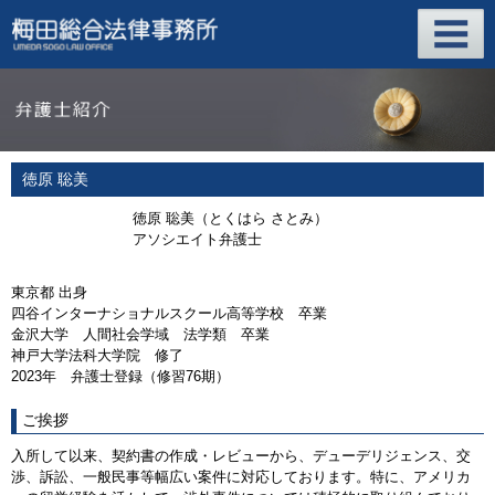
徳原 聡美
徳原 聡美（とくはら さとみ）
アソシエイト弁護士
東京都 出身
四谷インターナショナルスクール高等学校 卒業
金沢大学 人間社会学域 法学類 卒業
神戸大学法科大学院 修了
2023年 弁護士登録（修習76期）
ご挨拶
入所して以来、契約書の作成・レビューから、デューデリジェンス、交
渉、訴訟、一般民事等幅広い案件に対応しております。特に、アメリカ