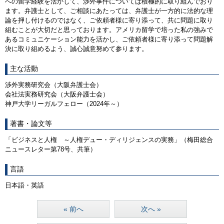
への留学経験を活かして、渉外事件については積極的に取り組んでおり
ます。弁護士として、ご相談にあたっては、弁護士が一方的に法的な理
論を押し付けるのではなく、ご依頼者様に寄り添って、共に問題に取り
組むことが大切だと思っております。アメリカ留学で培った私の強みで
あるコミュニケーション能力を活かし、ご依頼者様に寄り添って問題解
決に取り組めるよう、誠心誠意努めて参ります。
主な活動
渉外実務研究会（大阪弁護士会）
会社法実務研究会（大阪弁護士会）
神戸大学リーガルフェロー（2024年～）
著書・論文等
「ビジネスと人権 ～人権デュー・ディリジェンスの実務」（梅田総合
ニュースレター第78号、共筆）
言語
日本語・英語
« 前へ
次へ »