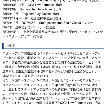
2018年9月～2019年6月 Plug and Play（シリコンバレー本社）に出向
2019年6月～7月 GCA Law Partnersに出向
2019年9月 Samurai Incubate Israelに出向
2019年10月 Plug and Play Japanに出向
2019年11月～ 梅田総合法律事務所に復帰
2020年10月～2022年2月 Startupbootcamp Scale Osakaメンター
2022年 当事務所のパートナーに就任
2023年4月～ 中小企業基盤整備機構より委託を受け中小企業アドバイザ
ー（スタートアップ）に就任
ご挨拶
スタートアップ関連法務（ベンチャーキャピタル等によるスタートアッ
プ企業への投資、事業会社によるスタートアップ企業との連携、スター
トアップ企業の資金調達や会社運営などに関する法的支援）、ビジネス
に関連する契約交渉や訴訟（M&Aに関連するもの、株主代表訴訟、産業
廃棄物処理施設の設置許可に関するものなどの複雑な訴訟を担当）、
M&A等を中心に取り扱っています。
また、米国ロースクールを卒業後、米国シリコンバレーのアクセラレー
ター／ベンチャーキャピタルであるPlug and Playの法務チームに出向
し、主としてスタートアップ企業への投資案件（米国における投資契約
のレビュー・交渉、日本における投資戦略や投資スキームの立案・作
成）や、米国内及び海外企業とのパートナーシップ契約に関する業務等
を行いました。さらに、米国法律事務所のGCA Law Partnersでは、日本