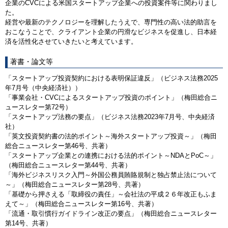
企業のCVCによる米国スタートアップ企業への投資案件等に関わりまし
た。
経営や最新のテクノロジーを理解したうえで、専門性の高い法的助言を
おこなうことで、クライアント企業の円滑なビジネスを促進し、日本経
済を活性化させていきたいと考えています。
著書・論文等
「スタートアップ投資契約における表明保証違反」（ビジネス法務2025
年7月号（中央経済社））
「事業会社・CVCによるスタートアップ投資のポイント」（梅田総合ニ
ュースレター第72号）
「スタートアップ法務の要点」（ビジネス法務2023年7月号、中央経済
社）
「英文投資契約書の法的ポイント～海外スタートアップ投資～」（梅田
総合ニュースレター第46号、共著）
「スタートアップ企業との連携における法的ポイント～NDAとPoC～」
（梅田総合ニュースレター第44号、共著）
「海外ビジネスリスク入門～外国公務員賄賂規制と独占禁止法について
～」（梅田総合ニュースレター第28号、共著）
「基礎から押さえる「取締役の責任」～会社法の平成２６年改正もふま
えて～」（梅田総合ニュースレター第16号、共著）
「流通・取引慣行ガイドライン改正の要点」（梅田総合ニュースレター
第14号、共著）