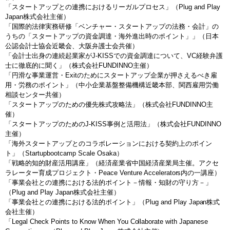
「スタートアップとの連携におけるリーガルプロセス」（Plug and Play
Japan株式会社主催）
「国際的法律実務研修「ベンチャー・スタートアップの法務・会計」の
うちの「スタートアップの資金調達・海外進出時のポイント」」（日本
公認会計士協会近畿会、大阪弁護士会共催）
「会計士出身の連続起業家がJ-KISSでの資金調達について、VC経験弁護
士に徹底的に聞く」（株式会社FUNDINNO主催）
「円滑な事業運営・Exitのためにスタートアップ企業が押さえるべき雇
用・労務のポイント」（中小企業基盤整備機構近畿本部、関西雇用労働
相談センター共催）
「スタートアップのための優先株式攻略法」（株式会社FUNDINNO主
催）
「スタートアップのためのJ-KISS事例と活用法」（株式会社FUNDINNO
主催）
「海外スタートアップとのコラボレーションにおける契約上のポイン
ト」（Startupbootcamp Scale Osaka）
「戦略的知的財産活用講座」（経済産業省中国経済産業局主催。アクセ
ラレーター育成プロジェクト・Peace Venture Accelerators内の一講座）
「事業会社との連携における法的ポイント－情報・知財の守り方－」
（Plug and Play Japan株式会社主催）
「事業会社との連携における法的ポイント」（Plug and Play Japan株式
会社主催）
「Legal Check Points to Know When You Collaborate with Japanese