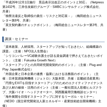
「平成26年12月1日施行 景品表示法改正のポイントと対応」（Netpress
第1432号、三井住友銀行グループ・SMBCコンサルティング株式会社、
共著）
「独禁法違反と取締役の責任－リスクと対応策－」（梅田総合ニュース
レター第8号、共著）
「英文契約書のチェックポイント」（梅田総合ニュースレター第3号、共
著）
講演・セミナー
「資本政策、人材採用。スタートアップが知っておきたい、組織構築の
課題」（主催：NPO法人生態会）
「シリコンバレーVC経験弁護士が語る資金調達で押さえておきたいポイ
ント」（主催：Fukuoka Growth Next）
「スタートアップとの共同研究開発契約のポイント」（主催：Plug and
Play Japan株式会社）
「外国企業と日本企業の連携・協業における法務面のポイント」（主
催：日本貿易振興機構（ジェトロ）大阪本部、共催：近畿経済産業局）
「円滑なEXITを目指すスタートアップのためのエクイティファイナンス
及び人材の確保・活用のポイント（主催：一般社団法人彩都ヒルズクラ
ブ、大阪バイオ・ヘッドクオーター、関西圏雇用労働相談センター）
「海外展開を目指すスタートアップに対するリーガル・セミナー」
（NEDO（国立研究開発法人新エネルギー・産業技術総合開発機構）主
催）