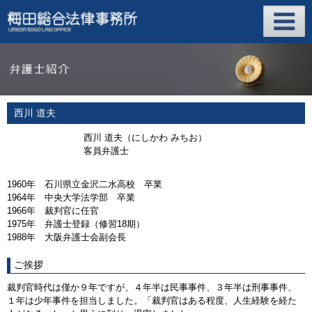
西川 道夫
西川 道夫（にしかわ みちお）
客員弁護士
1960年 石川県立金沢二水高校 卒業
1964年 中央大学法学部 卒業
1966年 裁判官に任官
1975年 弁護士登録（修習18期）
1988年 大阪弁護士会副会長
ご挨拶
裁判官時代は僅か９年ですが、４年半は民事事件、３年半は刑事事件、
１年は少年事件を担当しました。「裁判官はある程度、人生経験を経た