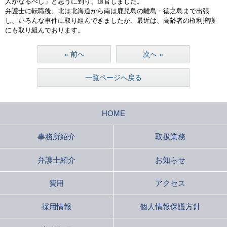
人がなるべし」と思うに到り、退官しました。
弁護士に転職後、北は北海道から南は鹿児島の離島・徳之島まで出張
し、いろんな事件に取り組んできましたが、最近は、高齢者の権利擁護
にも取り組んでおります。
« 前へ
次へ »
一覧ページへ戻る
HOME
事務所紹介
取扱業務
弁護士紹介
お知らせ
費用
アクセス
採用情報
個人情報保護方針