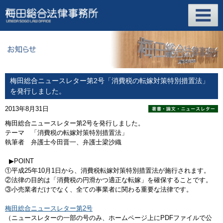
梅田総合ニュースレター第2号「消費税の転嫁対策特別措置法」
を発行しました。
2013年8月31日
梅田総合ニュースレター第2号を発行しました。
テーマ 「消費税の転嫁対策特別措置法」
執筆者 弁護士今田晋一、弁護士梁沙織
▶POINT
①平成25年10月1日から、消費税転嫁対策特別措置法が施行されます。
②法律の目的は「消費税の円滑かつ適正な転嫁」を確保することです。
③小売業者だけでなく、全ての事業者に関わる重要な法律です。
梅田総合ニュースレター第2号
（ニュースレターの一部の号のみ、ホームページ上にPDFファイルで公