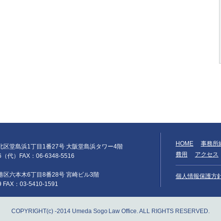
HOME
事務所
阪市北区堂島浜1丁目1番27号 大阪堂島浜タワー4階
費用
アクセス
66（代）FAX：06-6348-5516
京都港区六本木6丁目8番28号 宮崎ビル3階
個人情報保護方
9 FAX：03-5410-1591
COPYRIGHT(c) -2014 Umeda Sogo Law Office. ALL RIGHTS RESERVED.