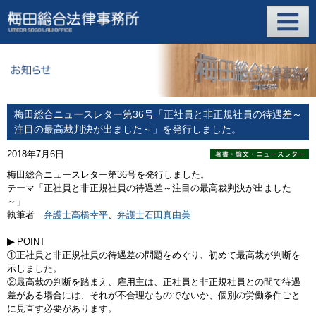
梅田総合ニュースレター第36号「正社員と非正規社員の待遇差～
注目の最高裁判決が出ました～」を発行しました。
2018年7月6日
梅田総合ニュースレター第36号を発行しました。
テーマ「正社員と非正規社員の待遇差～注目の最高裁判決が出ました
～」
執筆者
弁護士高橋幸平
、
弁護士石田真由美
▶
POINT
①正社員と非正規社員の待遇差の問題をめぐり、初めて最高裁が判断を
示しました。
②最高裁の判断を踏まえ、雇用主は、正社員と非正規社員との間で待遇
差がある場合には、それが不合理なものでないか、個別の労働条件ごと
に見直す必要があります。