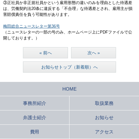
③正社員か非正規社員かという雇用形態の違いのみを理由とした待遇差
は、労働契約法20条に違反する「不合理」な待遇差とされ、雇用主が損
害賠償責任を負う可能性があります。
梅田総合ニュースレター第36号
（ニュースレターの一部の号のみ、ホームページ上にPDFファイルで公
開しております。）
« 前へ
次へ »
お知らせトップ（新着順）へ
HOME
事務所紹介
取扱業務
弁護士紹介
お知らせ
費用
アクセス