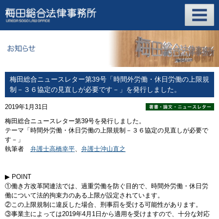
梅田総合ニュースレター第39号「時間外労働・休日労働の上限規
制－３６協定の見直しが必要です－」を発行しました。
2019年1月31日
梅田総合ニュースレター第39号を発行しました。
テーマ「時間外労働・休日労働の上限規制－３６協定の見直しが必要で
す－」
執筆者
弁護士高橋幸平
、
弁護士沖山直之
▶ POINT
①働き方改革関連法では、過重労働を防ぐ目的で、時間外労働・休日労
働について法的拘束力のある上限が設定されています。
②この上限規制に違反した場合、刑事罰を受ける可能性があります。
③事業主によっては2019年4月1日から適用を受けますので、十分な対応