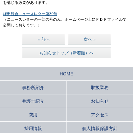
を講じる必要があります。
梅田総合ニュースレター第39号
（ニュースレターの一部の号のみ、ホームページ上にＰＤＦファイルで
公開しております。）
« 前へ
次へ »
お知らせトップ（新着順）へ
HOME
事務所紹介
取扱業務
弁護士紹介
お知らせ
費用
アクセス
採用情報
個人情報保護方針